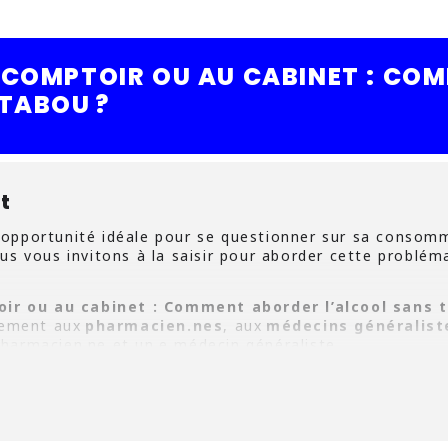
 COMPTOIR OU AU CABINET : CO
TABOU ?
t
opportunité idéale pour se questionner sur sa consomm
ous vous invitons à la saisir pour aborder cette problém
ir ou au cabinet : Comment aborder l’alcool sans t
èrement aux
pharmacien.nes
, aux
médecins généralist
harmacien.ne et un.e médecin généraliste.
utiller pour aborder la consommation de boissons 
 ?
rouver que c’est possible ! En deux heures, nous r
démarche.