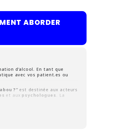
MMENT ABORDER
ation d’alcool. En tant que
atique avec vos patient.es ou
abou ?”
est destinée aux acteurs
es
et aux
psychologues
. La
alcoolisées sans tabou dans
elevons le défi de vous