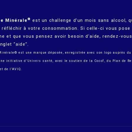
®
e Minérale
est un challenge d’un mois sans alcool, q
à réfléchir à votre consommation. Si celle-ci vous pose
me et que vous pensez avoir besoin d’aide, rendez-vous
nglet “
aide
“.
Minérale© est une marque déposée, enregistrée avec son logo auprès du
ne initiative d’
Univers santé
, avec le soutien de la Cocof, du Plan de R
et de l’AVIQ.