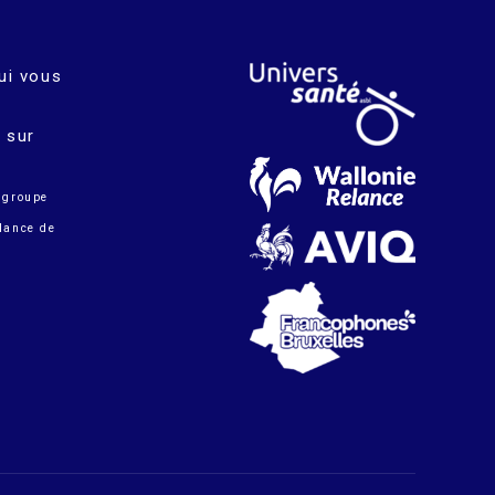
ui vous
 sur
 groupe
elance de