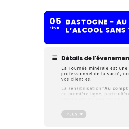
05
BASTOGNE - AU
L’ALCOOL SANS 
FÉVR
Détails de l'évenemen
La Tournée minérale est une 
professionnel de la santé, n
vos client.es.
La sensibilisation
“Au compto
de première ligne, particuli
séance est animée par un.e p
VOUS avez envie de vous o
votre pratique quotidienne
PLUS
NOUS avons envie de vous p
accompagner dans cette 